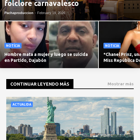
folclore carnavalesco
Pachaproduccion
-
February 19, 2026
NOTÍCIA
NOTICIA
Hombre mata a mujer y luego se suicida
*Chanel Prinz, un
en Partido, Dajabón
Miss República D
CONTINUAR LEYENDO MÁS
Mostrar más
ACTUALIDA