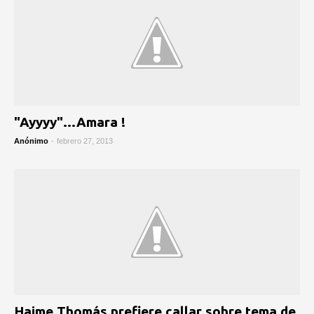
"Ayyyy"...Amara !
Anónimo
-
febrero 27, 2013
Haime Thomás prefiere callar sobre tema de