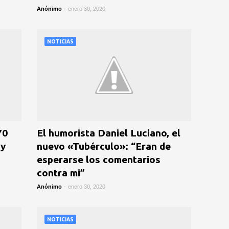
Anónimo
-
enero 30, 2020
NOTICIAS
70
El humorista Daniel Luciano, el
 y
nuevo «Tubérculo»: “Eran de
esperarse los comentarios
contra mi”
Anónimo
-
enero 30, 2020
NOTICIAS