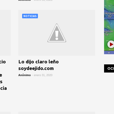
NOTICIAS
cio
Lo dijo claro leño
soydeejido.com
OC
e
Anónimo
-
enero 31, 2020
Es
cía