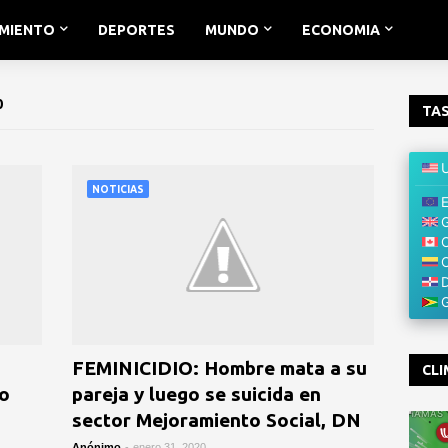
IMIENTO
DEPORTES
MUNDO
ECONOMIA
0
TAS
NOTICIAS
FEMINICIDIO: Hombre mata a su
CLI
lo
pareja y luego se suicida en
sector Mejoramiento Social, DN
Anónimo
-
enero 31, 2020