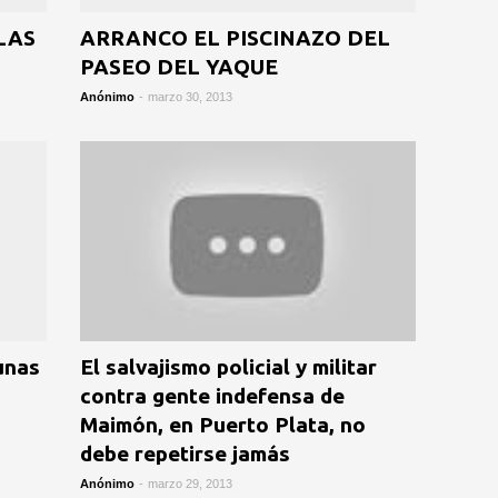
LAS
ARRANCO EL PISCINAZO DEL
PASEO DEL YAQUE
Anónimo
-
marzo 30, 2013
unas
El salvajismo policial y militar
contra gente indefensa de
Maimón, en Puerto Plata, no
debe repetirse jamás
Anónimo
-
marzo 29, 2013