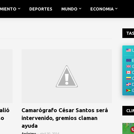
IMIENTO
DEPORTES
MUNDO
ECONOMIA
TAS
alió
Camarógrafo César Santos será
CLI
so
intervenido, gremios claman
ayuda
Anónimo
-
abril 30, 2014