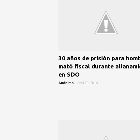
30 años de prisión para hom
mató fiscal durante allanam
en SDO
Anónimo
-
abril 29, 2014