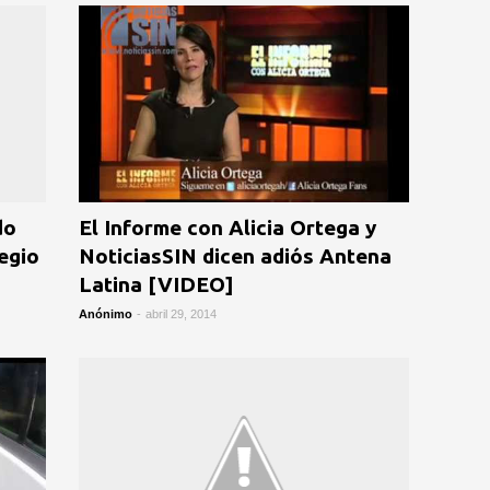
do
El Informe con Alicia Ortega y
egio
NoticiasSIN dicen adiós Antena
Latina [VIDEO]
Anónimo
-
abril 29, 2014