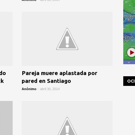
ndo
Pareja muere aplastada por
ck
pared en Santiago
OC
Anónimo
-
abril 30, 2014