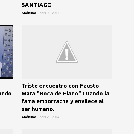
SANTIAGO
Anónimo
-
abril 30, 2014
Triste encuentro con Fausto
uando
Mata "Boca de Piano" Cuando la
fama emborracha y envilece al
ser humano.
Anónimo
-
abril 29, 2014