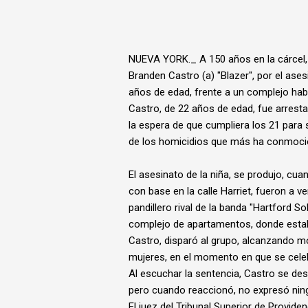
NUEVA YORK._ A 150 años en la cárcel, f
Branden Castro (a) "Blazer", por el ase
años de edad, frente a un complejo habi
Castro, de 22 años de edad, fue arresta
la espera de que cumpliera los 21 para
de los homicidios que más ha conmocio
El asesinato de la niña, se produjo, cu
con base en la calle Harriet, fueron a 
pandillero rival de la banda "Hartford S
complejo de apartamentos, donde estaba 
Castro, disparó al grupo, alcanzando mor
mujeres, en el momento en que se celeb
Al escuchar la sentencia, Castro se de
pero cuando reaccionó, no expresó nin
El juez del Tribunal Superior de Providen