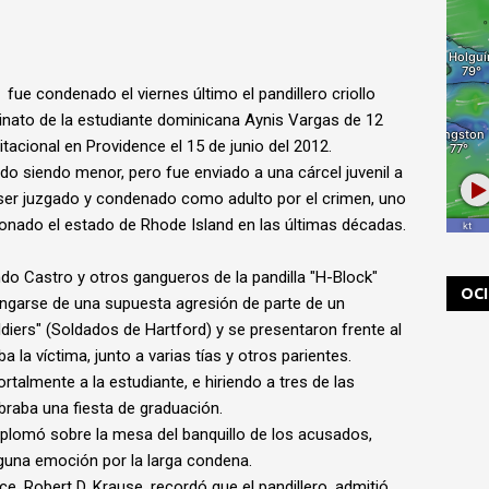
ue condenado el viernes último el pandillero criollo
sinato de la estudiante dominicana Aynis Vargas de 12
tacional en Providence el 15 de junio del 2012.
do siendo menor, pero fue enviado a una cárcel juvenil a
 ser juzgado y condenado como adulto por el crimen, uno
nado el estado de Rhode Island en las últimas décadas.
ando Castro y otros gangueros de la pandilla "H-Block"
OC
vengarse de una supuesta agresión de parte de un
oldiers" (Soldados de Hartford) y se presentaron frente al
la víctima, junto a varias tías y otros parientes.
talmente a la estudiante, e hiriendo a tres de las
raba una fiesta de graduación.
splomó sobre la mesa del banquillo de los acusados,
guna emoción por la larga condena.
ce, Robert D. Krause, recordó que el pandillero, admitió