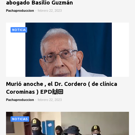
abogado Basilio Guzmán
Pachaproduccion
-
febrero 22, 2023
NOTICIA
Murió anoche , el Dr. Cordero ( de clínica
Corominas ) EPD🙌🏻
Pachaproduccion
-
febrero 22, 2023
NOTICIAS