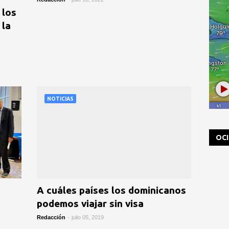
 los
 la
NOTICIAS
OC
A cuáles países los dominicanos
podemos viajar sin visa
Redacción
-
julio 05, 2019