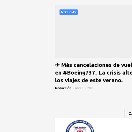
NOTICIAS
✈ Más cancelaciones de vue
en #Boeing737. La crisis alt
los viajes de este verano.
Redacción
-
abril 15, 2019
C