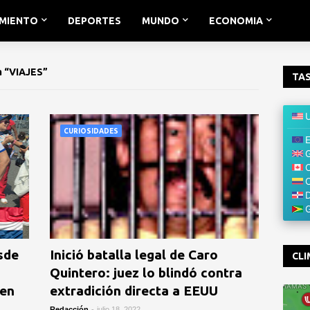
IMIENTO
DEPORTES
MUNDO
ECONOMIA
a
VIAJES
TAS
CURIOSIDADES
sde
Inició batalla legal de Caro
CLI
Quintero: juez lo blindó contra
 en
extradición directa a EEUU
Redacción
-
julio 18, 2022