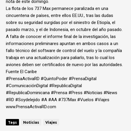
nota de este domingo.
La flota de los 737 Max permanece paralizada en una
cincuentena de países, entre ellos EE.UU., tras las dudas
sobre su seguridad surgidas por el siniestro de Etiopía, el
pasado marzo, y el de Indonesia, en octubre del año pasado.
A falta de conocer el informe final de la investigación, las
informaciones preliminares apuntan en ambos casos a un
fallo técnico del software de control del vuelo y la compañía
trabaja en una actualización para paliarlo, tras lo cual los
aviones deben ser certificados de nuevo por las autoridades.
Fuente El Caribe
#PrensaActivaRD #QuintoPoder #PrensaDigital
#ComunicaciónDigital #RepublicaDigital
#RepublicaDominicana #Prensa #Press #Noticias #News
#RD #Soydelejido #A #AA #737Max #Vuelos #Viajes
www.PrensaActivaRD.com
Tags
Noticias
Viajes