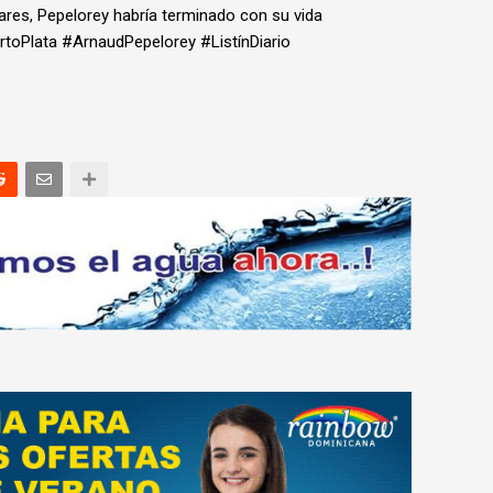
res, Pepelorey habría terminado con su vida
toPlata #ArnaudPepelorey #ListínDiario