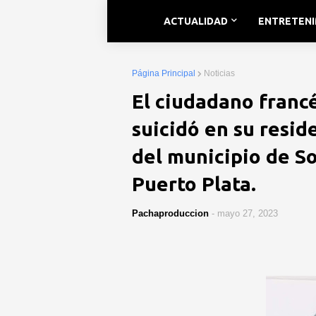
ACTUALIDAD
ENTRETEN
Página Principal
Noticias
El ciudadano franc
suicidó en su resid
del municipio de So
Puerto Plata.
Pachaproduccion
-
mayo 27, 2023