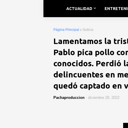
ACTUALIDAD
ENTRETEN
Página Principal
Noticia
Lamentamos la trist
Pablo pica pollo co
conocidos. Perdió 
delincuentes en me
quedó captado en v
Pachaproduccion
-
diciembre 29, 2022