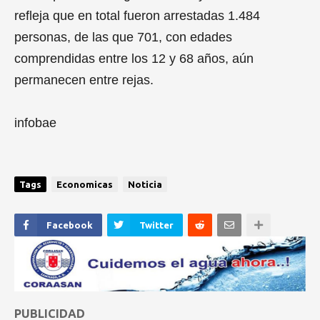
c
refleja que en total fueron arrestadas 1.484
o
n
personas, de las que 701, con edades
d
s
comprendidas entre los 12 y 68 años, aún
V
o
permanecen entre rejas.
l
u
m
infobae
e
0
%
Tags
Economicas
Noticia
Facebook
Twitter
PUBLICIDAD