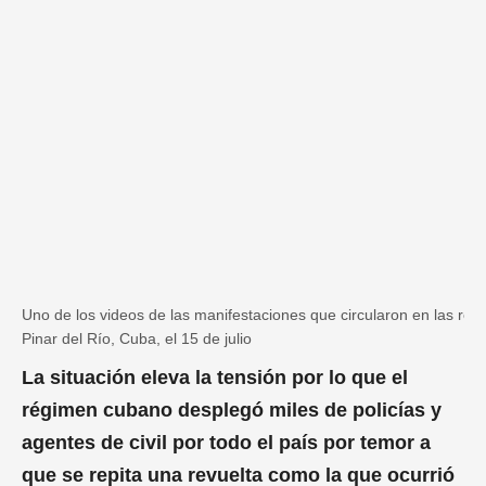
0
s
e
c
o
n
d
s
o
f
1
m
i
n
u
Uno de los videos de las manifestaciones que circularon en las red
t
Protestas en Pinar del Río, Cuba
e
Pinar del Río, Cuba, el 15 de julio
,
3
La situación eleva la tensión por lo que el
0
s
régimen cubano desplegó miles de policías y
e
c
agentes de civil por todo el país por temor a
o
que se repita una revuelta como la que ocurrió
n