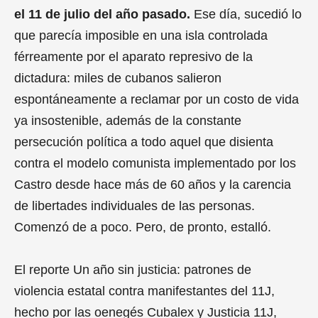
d
el 11 de julio del año pasado.
Ese día, sucedió lo
s
V
que parecía imposible en una isla controlada
o
l
férreamente por el aparato represivo de la
u
m
dictadura: miles de cubanos salieron
e
0
espontáneamente a reclamar por un costo de vida
%
ya insostenible, además de la constante
persecución política a todo aquel que disienta
contra el modelo comunista implementado por los
0
Castro desde hace más de 60 años y la carencia
s
e
de libertades individuales de las personas.
c
o
Comenzó de a poco. Pero, de pronto, estalló.
n
d
s
El reporte Un año sin justicia: patrones de
o
f
violencia estatal contra manifestantes del 11J,
9
s
hecho por las oenegés Cubalex y Justicia 11J,
e