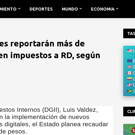
IMIENTO
DEPORTES
MUNDO
ECONOMIA
TAS
les reportarán más de
en impuestos a RD, según
estos Internos (DGII), Luis Valdez,
CLI
on la implementación de nuevos
s digitales, el Estado planea recaudar
de pesos.