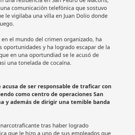
en una residencia en San Pedro de Macorís,
a una comunicación telefónica que sostuvo
 le vigilaba una villa en Juan Dolio donde
fuego.
ce en el mundo del crimen organizado, ha
s oportunidades y ha logrado escapar de la
 que en una oportundiad se le acusó de
 casi una tonelada de cocaína.
e acusa de ser responsable de traficar con
niendo como centro de operaciones San
a y además de dirigir una temible banda
narcotraficante tras haber logrado
nica que le hizo a uno de sus empleados que