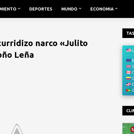
IMIENTO
DEPORTES
MUNDO
ECONOMIA
TAS
urridizo narco «Julito
Toño Leña
CLI