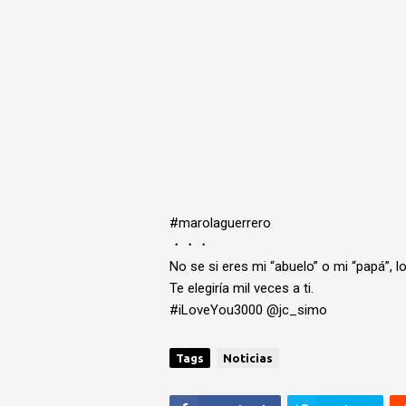
#marolaguerrero
・・・
No se si eres mi “abuelo” o mi “papá”, l
Te elegiría mil veces a ti.
#iLoveYou3000 @jc_simo
Tags
Noticias