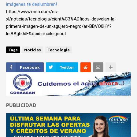
https://www.msn.com/es-
xl/noticias/tecnologia/cient%C3%ADficos-desvelan-la-
primera-imagen-de-un-agujero-negro/ar-BBVO0HY?
li=AAgh0dF&ocid=mailsignout
Tags
Noticias
Tecnología
Facebook
Twitter
PUBLICIDAD