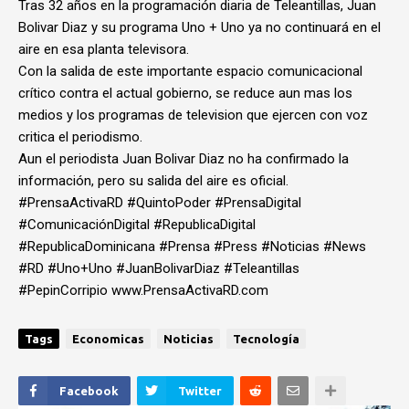
Tras 32 años en la programación diaria de Teleantillas, Juan
Bolivar Diaz y su programa Uno + Uno ya no continuará en el
aire en esa planta televisora.
Con la salida de este importante espacio comunicacional
crítico contra el actual gobierno, se reduce aun mas los
medios y los programas de television que ejercen con voz
critica el periodismo.
Aun el periodista Juan Bolivar Diaz no ha confirmado la
información, pero su salida del aire es oficial.
#PrensaActivaRD #QuintoPoder #PrensaDigital
#ComunicaciónDigital #RepublicaDigital
#RepublicaDominicana #Prensa #Press #Noticias #News
#RD #Uno+Uno #JuanBolivarDiaz #Teleantillas
#PepinCorripio www.PrensaActivaRD.com
Tags
Economicas
Noticias
Tecnología
Facebook
Twitter