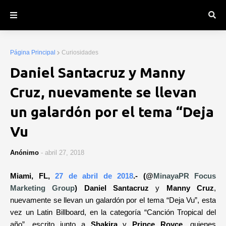
Página Principal
Curiosidades
Daniel Santacruz y Manny
Cruz, nuevamente se llevan
un galardón por el tema “Deja
Vu
Anónimo
-
abril 27, 2018
Miami, FL,
27 de abril de 2018
.- (@
MinayaPR
Focus
Marketing Group
) Daniel Santacruz
y
Manny Cruz
,
nuevamente se llevan un galardón por el tema “Deja Vu”, esta
vez un Latin Billboard, en la categoría “Canción Tropical del
año”, escrito junto a
Shakira
y
Prince Royce
, quienes