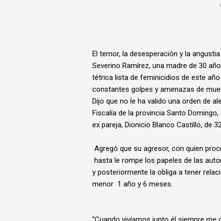
El temor, la desesperación y la angusti
Severino Ramírez, una madre de 30 año
tétrica lista de feminicidios de este añ
constantes golpes y amenazas de muer
Dijo que no le ha valido una orden de al
Fiscalía de la provincia Santo Domingo,
ex pareja, Dionicio Blanco Castillo, de 3
Agregó que su agresor, con quien procr
hasta le rompe los papeles de las autor
y posteriormente la obliga a tener relac
menor 1 año y 6 meses.
“Cuando vivíamos junto él siempre me d