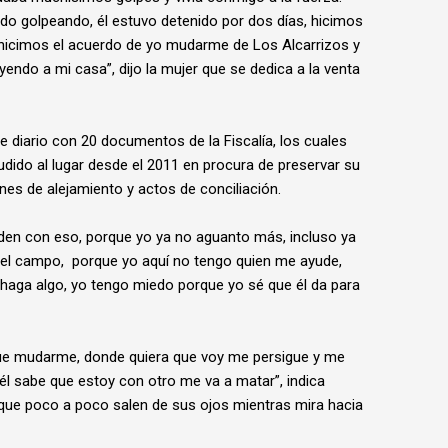
 golpeando, él estuvo detenido por dos días, hicimos
 hicimos el acuerdo de yo mudarme de Los Alcarrizos y
ndo a mi casa”, dijo la mujer que se dedica a la venta
te diario con 20 documentos de la Fiscalía, los cuales
dido al lugar desde el 2011 en procura de preservar su
enes de alejamiento y actos de conciliación.
den con eso, porque yo ya no aguanto más, incluso ya
a el campo, porque yo aquí no tengo quien me ayude,
haga algo, yo tengo miedo porque yo sé que él da para
que mudarme, donde quiera que voy me persigue y me
l sabe que estoy con otro me va a matar”, indica
s que poco a poco salen de sus ojos mientras mira hacia