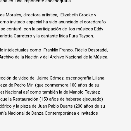
cena en una imponente escenografía.
es Morales, directora artística, Elizabeth Crooke y
 Como invitado especial ha sido anunciado el coreógrafo
se contará con la participación de los músicos Eddy
rlotta Carretero y la cantante lirica Pura Tayson.
e intelectuales como Franklin Franco, Fidelio Despradel,
 Archivo de la Nación y del Archivo Nacional de la Música.
cción de video de Jaime Gómez, escenografía Liliana
ieza de Pedro Mir (que conmemora 100 años de su
allet Nacional así como también la de Manolo Tavárez
 que la Restauración (150 años de haberse ejecutado)
lklórico y la pieza de Juan Pablo Duarte (200 años de su
añía Nacional de Danza Contemporánea e invitados